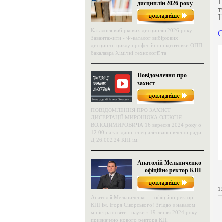
Г
дисциплін 2026 року
т
Каталоги вибіркових дисциплін 2026 року
G
Завантажити - Ф-каталог вибіркових
дисциплін циклу професійної підготовки ОПП
бакалавра Хімічні технології та
Повідомлення про
захист
ПОВІДОМЛЕННЯ ПРО ЗАХИСТ
ДИСЕРТАЦІЇ МИРОНЮКА ОЛЕКСІЯ
ВОЛОДИМИРОВИЧА 16 вересня 2024 року о
12.00 на засіданні спеціалізованої вченої ради
Д 26.002.24 КПІ ім.
Анатолій Мельниченко
— офіційно ректор КПІ
ім. Ігоря Сікорського!
1
Анатолій Мельниченко — офіційно ректор
КПІ ім. Ігоря Сікорського! Згідно з наказом
міністра освіти і науки з 19 липня 2024 року
призначено нового ректора КПІ