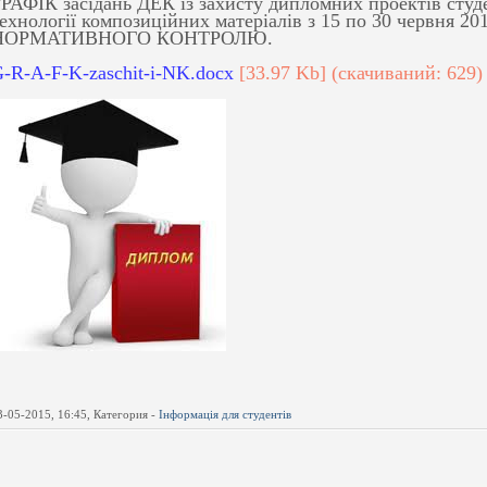
РАФІК засідань ДЕК із захисту дипломних проектів студе
ехнології композиційних матеріалів з 15 по 30 червня 20
НОРМАТИВНОГО КОНТРОЛЮ.
-R-A-F-K-zaschit-i-NK.docx
[33.97 Kb] (cкачиваний: 629)
3-05-2015, 16:45, Категория -
Інформація для студентів