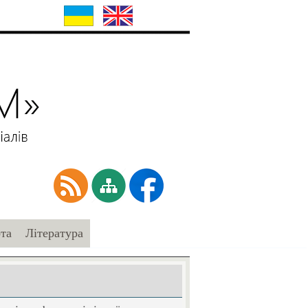
та
Література