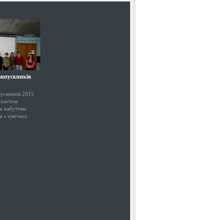
випускників
ускників 2015
ахистом
а набуттям
в з хімічної