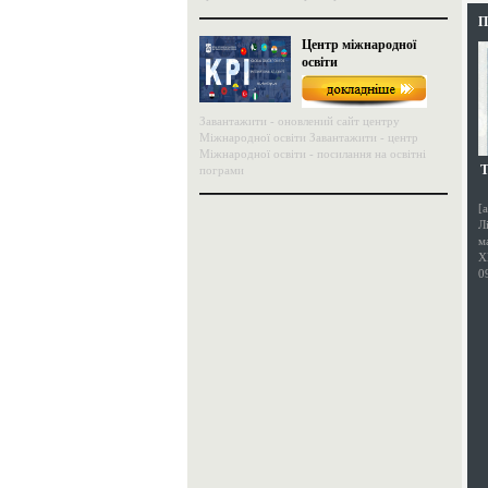
П
Центр міжнародної
освіти
Завантажити - оновлений сайт центру
Міжнародної освіти Завантажити - центр
Міжнародної освіти - посилання на освітні
Т
пограми
[
Л
м
Х
0