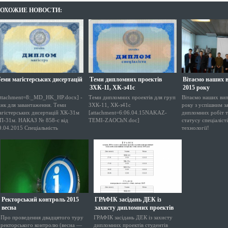
ОХОЖИЕ НОВОСТИ:
еми магістерських дисертацій
Теми дипломних проектів
Вітаємо наших 
ЗХК-11, ХК-з41с
2015 року
attachment=8:_MD_HK_HP.docx] -
Теми дипломних проектів для груп
Вітаємо наших вип
інк для завантаження. Теми
ЗХК-11, ХК-з41с
року з успішним з
агістерських дисертацій ХК-31м
[attachment=6:06.04.15NAKAZ-
дипломних робіт т
П-31м. НАКАЗ № 858-с від
TEMI-ZAOChN.doc]
статусу спеціалісті
9.04.2015 Спеціальність
технології!
Ректорський контроль 2015
ГРАФІК засідань ДЕК із
весна
захисту дипломних проектів
студентів кафедри хімічно ...
Про проведення двадцятого туру
ГРАФІК засідань ДЕК із захисту
ректорського контролю (весна —
дипломних проектів студентів