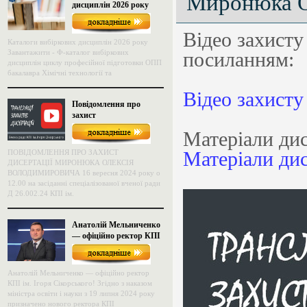
Миронюка О
дисциплін 2026 року
Відео захист
Каталоги вибіркових дисциплін 2026 року
Завантажити - Ф-каталог вибіркових
посиланням:
дисциплін циклу професійної підготовки ОПП
бакалавра Хімічні технології та
Відео захисту
Повідомлення про
захист
Матеріали дис
Матеріали дис
ПОВІДОМЛЕННЯ ПРО ЗАХИСТ
ДИСЕРТАЦІЇ МИРОНЮКА ОЛЕКСІЯ
ВОЛОДИМИРОВИЧА 16 вересня 2024 року о
12.00 на засіданні спеціалізованої вченої ради
Д 26.002.24 КПІ ім.
Анатолій Мельниченко
— офіційно ректор КПІ
ім. Ігоря Сікорського!
Анатолій Мельниченко — офіційно ректор
КПІ ім. Ігоря Сікорського! Згідно з наказом
міністра освіти і науки з 19 липня 2024 року
призначено нового ректора КПІ