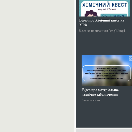
Відео про Хімічний квест на
ХТФ
Відео за посиланням [img][/img]
Відео про матеріально-
технічне забезпечення
магістерської ОПП
Завантажити