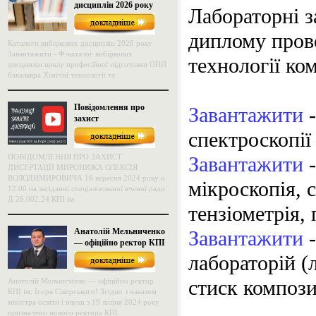
дисциплін 2026 року
Лабораторні з
диплому прово
Каталоги вибіркових дисциплін 2026 року
Завантажити - Ф-каталог вибіркових
технології ко
дисциплін циклу професійної підготовки ОПП
бакалавра Хімічні технології та
Повідомлення про
Завантажити
-
захист
спектроскопії
ПОВІДОМЛЕННЯ ПРО ЗАХИСТ
Завантажити
-
ДИСЕРТАЦІЇ МИРОНЮКА ОЛЕКСІЯ
ВОЛОДИМИРОВИЧА 16 вересня 2024 року о
мікроскопія, 
12.00 на засіданні спеціалізованої вченої ради
Д 26.002.24 КПІ ім.
тензіометрія,
Анатолій Мельниченко
Завантажити
-
— офіційно ректор КПІ
ім. Ігоря Сікорського!
лабораторій (
стиск компози
Анатолій Мельниченко — офіційно ректор
КПІ ім. Ігоря Сікорського! Згідно з наказом
міністра освіти і науки з 19 липня 2024 року
призначено нового ректора КПІ