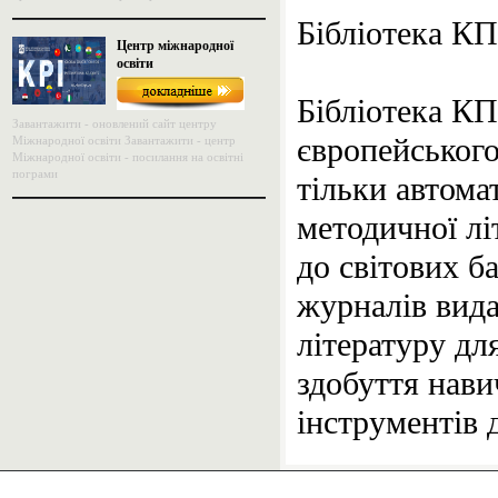
Бібліотека КП
Центр міжнародної
освіти
Бібліотека КП
Завантажити - оновлений сайт центру
європейськог
Міжнародної освіти Завантажити - центр
Міжнародної освіти - посилання на освітні
пограми
тільки автома
методичної лі
до світових б
журналів видав
літературу дл
здобуття нав
інструментів 